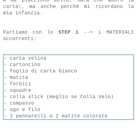
A me piacciono molto, sarà che adoro la
carta!, ma anche perché mi ricordano la
mia infanzia.
Partiamo con lo
STEP 1
--> i MATERIALI
occorrenti:
- carta velina
- cartoncino
- foglio di carta bianco
- matita
- forbici
- squadre
- colla stick (meglio se Colla Velo)
- compasso
- ago e filo
- 2 pennarelli o 2 matite colorate